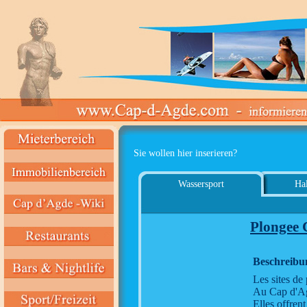
Sie wollen hier inserieren?
Wassersport
Hal
Plongee
Beschreibu
Les sites d
Au Cap d'Agd
Elles offrent