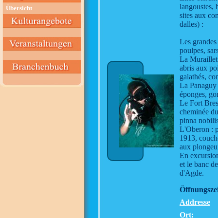
langoustes, 
Übersicht
sites aux co
dalles) :
Les grandes 
poulpes, sar
La Muraillett
abris aux po
galathés, co
La Panaguy :
éponges, gor
Le Fort Bres
cheminée du 
pinna nobili
L'Oberon : p
1913, couché
aux plongeur
En excursion 
et le banc d
d'Agde.
Öffnungszei
Addresse
Ort: