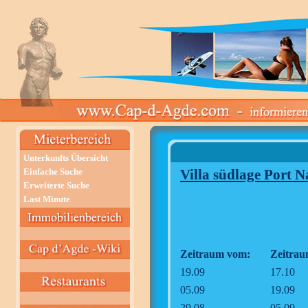
Unterkunfts Übersicht
Einfache Suche
Villa südlage Port N
Erweiterte Suche
Last Minute
Zeitraum vom:
Zeitrau
19.09
17.10
05.09
19.09
29.08
05.09